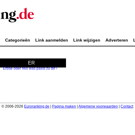
t
Categorieën
Link aanmelden
Link wijzigen
Adverteren
ER
Erbse oder reis was passt zu dir?
© 2006-2026
Euroranking.de
|
Pagina maken
|
Algemene voorwaarden
|
Contact