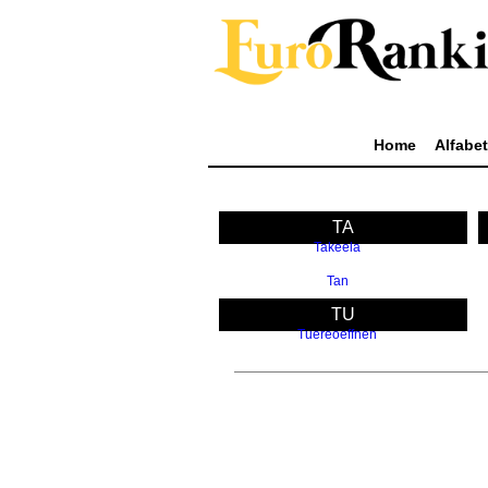
Home
Alfabe
TA
Takeela
Tan
TU
Tuereoeffnen