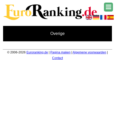
Overige
© 2006-2026
Euroranking.de
|
Pagina maken
|
Algemene voorwaarden
|
Contact